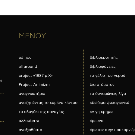
ΜΕΝΟΥ
ad hoc
βιβλιοκροτητής
all around
βιβλιοφάνειες
project «1887 μ.Χ»
το γέλιο του νερού
εί
Project Animizm
δια στόματος
αναγνωστήριο
το δυναμώνεις λίγο
αναζητώντας το χαμένο κέντρο
εδώδιμα ψυχαγωγικά
ν
το αλογάκι της παναγίας
εν γη ερήμω
αλλουterra
έρευνα
αναξιοθέατα
έρωτας στην ποπκορνιέ