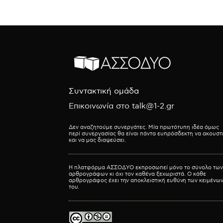
Συντακτική ομάδα
Επικοινωνία στο talk@1-2.gr
Δεν αναζητούμε συνεργάτες. Μία πρωτότυπη ιδέα όμως
περί συνεργασίας θα είναι πάντα ευπρόσδεκτη να ακουστ
και να μας διαψεύσει.
Η πλατφόρμα ΑΣΣΟΔΥΟ εκπροσωπεί μόνο το σύνολο των
αρθρογράφων κι όχι τον καθένα ξεχωριστά. Ο κάθε
αρθρογράφος έχει την αποκλειστική ευθύνη των κειμένω
του.