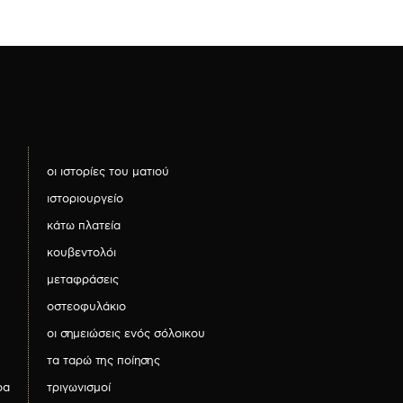
οι ιστορίες του ματιού
ιστοριουργείο
κάτω πλατεία
κουβεντολόι
μεταφράσεις
οστεοφυλάκιο
οι σημειώσεις ενός σόλοικου
τα ταρώ της ποίησης
ρα
τριγωνισμοί