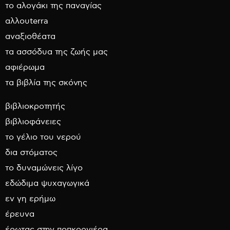
το αλογάκι της παναγίας
αλλουterra
αναξιοθέατα
τα ασσόδυα της ζωής μας
αφιέρωμα
τα βιβλία της σκόνης
βιβλιοκροτητής
βιβλιοφάνειες
το γέλιο του νερού
δια στόματος
το δυναμώνεις λίγο
εδώδιμα ψυχαγωγικά
εν γη ερήμω
έρευνα
έρωτας στην ποπκορνιέρα