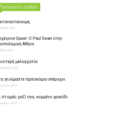
Πρόσφατα άρθρα
εταναστεύουμε;
 Μαΐου 2023
ρχέγονα Queer: O Paul Swan στην
ροπολεμική Αθήνα
Μαΐου 2023
ριστερή μελαγχολία
 Απριλίου 2023
τη γη είμαστε πρόσκαιρα υπέροχοι
Απριλίου 2023
ι στιγμές μαζί σου, κομμένο γρασίδι
Απριλίου 2023