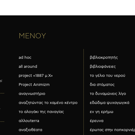
ΜΕΝΟΥ
ad hoc
βιβλιοκροτητής
all around
βιβλιοφάνειες
project «1887 μ.Χ»
το γέλιο του νερού
εί
Project Animizm
δια στόματος
αναγνωστήριο
το δυναμώνεις λίγο
αναζητώντας το χαμένο κέντρο
εδώδιμα ψυχαγωγικά
ν
το αλογάκι της παναγίας
εν γη ερήμω
αλλουterra
έρευνα
αναξιοθέατα
έρωτας στην ποπκορνιέ