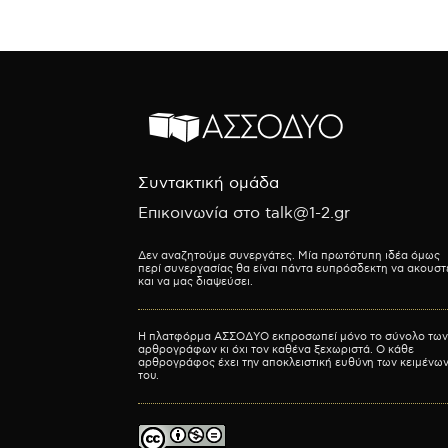
Συντακτική ομάδα
Επικοινωνία στο talk@1-2.gr
Δεν αναζητούμε συνεργάτες. Μία πρωτότυπη ιδέα όμως
περί συνεργασίας θα είναι πάντα ευπρόσδεκτη να ακουστ
και να μας διαψεύσει.
Η πλατφόρμα ΑΣΣΟΔΥΟ εκπροσωπεί μόνο το σύνολο των
αρθρογράφων κι όχι τον καθένα ξεχωριστά. Ο κάθε
αρθρογράφος έχει την αποκλειστική ευθύνη των κειμένω
του.