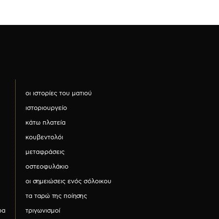
οι ιστορίες του ματιού
ιστοριουργείο
κάτω πλατεία
κουβεντολόι
μεταφράσεις
οστεοφυλάκιο
οι σημειώσεις ενός σόλοικου
τα ταρώ της ποίησης
ρα
τριγωνισμοί