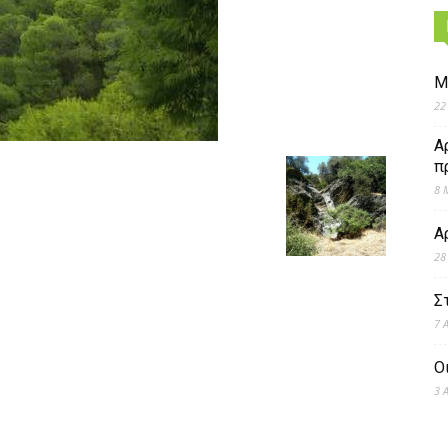
Μ
22
Α
π
8 
Α
28
Σ
7 
Ο
3 