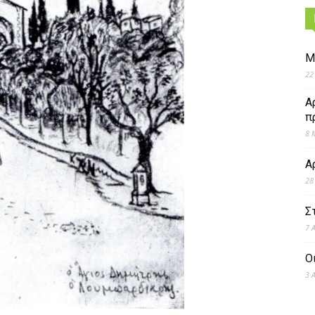
Μ
22
Α
π
8 
Α
28
Σ
7 
Ο
3 