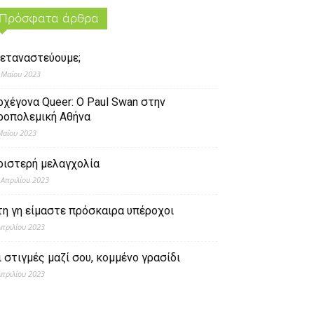
Πρόσφατα άρθρα
εταναστεύουμε;
 Μαΐου 2023
ρχέγονα Queer: O Paul Swan στην
ροπολεμική Αθήνα
Μαΐου 2023
ριστερή μελαγχολία
 Απριλίου 2023
τη γη είμαστε πρόσκαιρα υπέροχοι
Απριλίου 2023
ι στιγμές μαζί σου, κομμένο γρασίδι
Απριλίου 2023