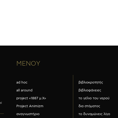
ΜΕΝΟΥ
ad hoc
βιβλιοκροτητής
all around
βιβλιοφάνειες
project «1887 μ.Χ»
το γέλιο του νερού
εί
Project Animizm
δια στόματος
αναγνωστήριο
το δυναμώνεις λίγο