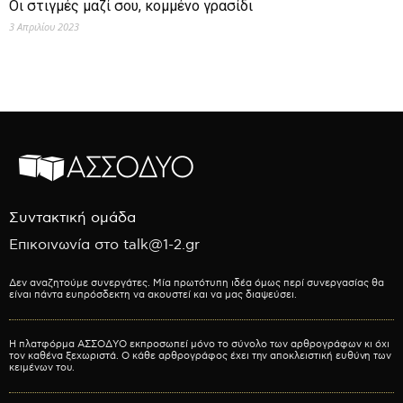
Οι στιγμές μαζί σου, κομμένο γρασίδι
3 Απριλίου 2023
Συντακτική ομάδα
Επικοινωνία στο talk@1-2.gr
Δεν αναζητούμε συνεργάτες. Μία πρωτότυπη ιδέα όμως περί συνεργασίας θα
είναι πάντα ευπρόσδεκτη να ακουστεί και να μας διαψεύσει.
Η πλατφόρμα ΑΣΣΟΔΥΟ εκπροσωπεί μόνο το σύνολο των αρθρογράφων κι όχι
τον καθένα ξεχωριστά. Ο κάθε αρθρογράφος έχει την αποκλειστική ευθύνη των
κειμένων του.