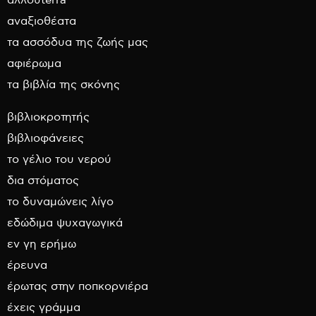
αλλουterra
αναξιοθέατα
τα ασσόδυα της ζωής μας
αφιέρωμα
τα βιβλία της σκόνης
βιβλιοκροτητής
βιβλιοφάνειες
το γέλιο του νερού
δια στόματος
το δυναμώνεις λίγο
εδώδιμα ψυχαγωγικά
εν γη ερήμω
έρευνα
έρωτας στην ποπκορνιέρα
έχεις γράμμα