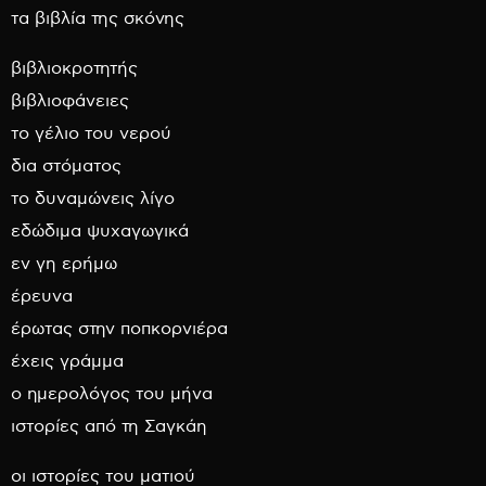
τα βιβλία της σκόνης
βιβλιοκροτητής
βιβλιοφάνειες
το γέλιο του νερού
δια στόματος
το δυναμώνεις λίγο
εδώδιμα ψυχαγωγικά
εν γη ερήμω
έρευνα
έρωτας στην ποπκορνιέρα
έχεις γράμμα
ο ημερολόγος του μήνα
ιστορίες από τη Σαγκάη
οι ιστορίες του ματιού