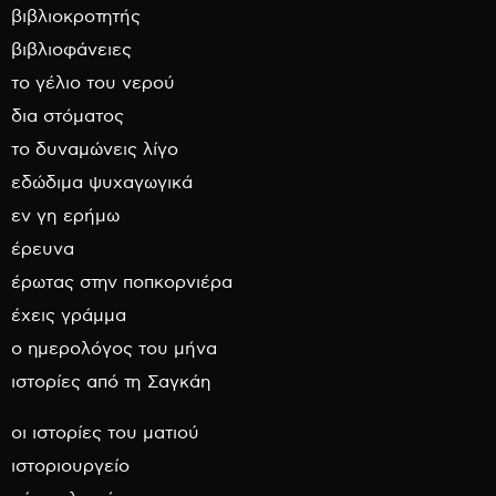
βιβλιοκροτητής
βιβλιοφάνειες
το γέλιο του νερού
δια στόματος
το δυναμώνεις λίγο
εδώδιμα ψυχαγωγικά
εν γη ερήμω
έρευνα
έρωτας στην ποπκορνιέρα
έχεις γράμμα
ο ημερολόγος του μήνα
ιστορίες από τη Σαγκάη
οι ιστορίες του ματιού
ιστοριουργείο