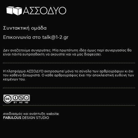
Συντακτική ομάδα
Επικοινωνία στο talk@1-2.gr
Δεν αναζητούμε συνεργάτες. Μία πρωτότυπη ιδέα όμως περί συνεργασίας θα
είναι πάντα ευπρόσδεκτη να ακουστεί και να μας διαψεύσει.
Η πλατφόρμα ΑΣΣΟΔΥΟ εκπροσωπεί μόνο το σύνολο των αρθρογράφων κι όχι
τον καθένα ξεχωριστά. Ο κάθε αρθρογράφος έχει την αποκλειστική ευθύνη των
κειμένων του.
σχεδιασμός και ανάπτυξη website:
FABULOUS
DESIGN STUDIO