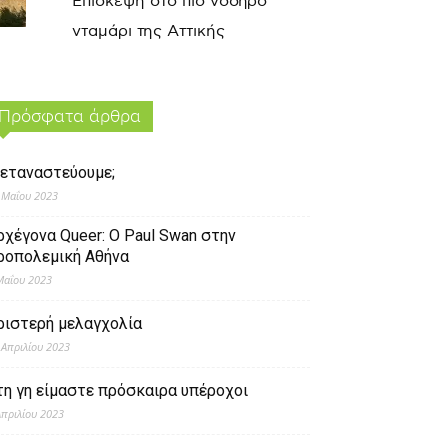
Επίσκεψη στο πιο νοσηρό
νταμάρι της Αττικής
Πρόσφατα άρθρα
εταναστεύουμε;
 Μαΐου 2023
ρχέγονα Queer: O Paul Swan στην
ροπολεμική Αθήνα
Μαΐου 2023
ριστερή μελαγχολία
 Απριλίου 2023
τη γη είμαστε πρόσκαιρα υπέροχοι
Απριλίου 2023