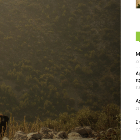
Μ
22
Α
π
8 
Α
28
Σ
7 