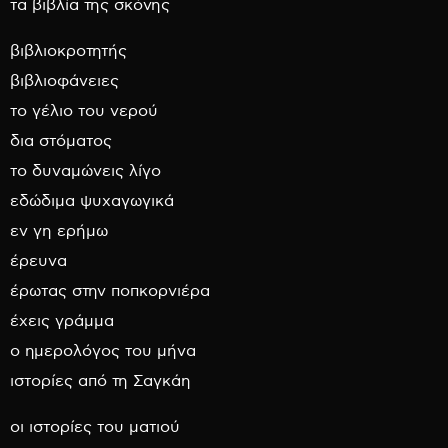
τα βιβλία της σκόνης
βιβλιοκροτητής
βιβλιοφάνειες
το γέλιο του νερού
δια στόματος
το δυναμώνεις λίγο
εδώδιμα ψυχαγωγικά
εν γη ερήμω
έρευνα
έρωτας στην ποπκορνιέρα
έχεις γράμμα
ο ημερολόγος του μήνα
ιστορίες από τη Σαγκάη
οι ιστορίες του ματιού