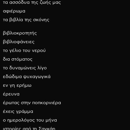
τα ασσόδυα της ζωής μας
αφιέρωμα
τα βιβλία της σκόνης
βιβλιοκροτητής
βιβλιοφάνειες
το γέλιο του νερού
δια στόματος
το δυναμώνεις λίγο
εδώδιμα ψυχαγωγικά
εν γη ερήμω
έρευνα
έρωτας στην ποπκορνιέρα
έχεις γράμμα
ο ημερολόγος του μήνα
ιστορίες από τη Σαγκάη