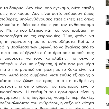
ε τα δάκρυα. Δεν είναι από εγωισμό, ούτε επειδή
σεις τον κόσμο. Δεν είναι αυτό, υπάρχουν όμως
σταθερές, υπολανθάνουσες τάσεις (πες τες όπως
λοκαίρι η ιδέα που έχεις για τον ενθουσιασμό
ας. Με το που βλέπεις κάτι και σου τραβάει την
οροπηδητά και τις χειρονομίες. Τίμιο, φτάνει να
ς τη γυμναστική με τα συναισθήματα. Κοίτα, ο
ρώ: η Βασίλισσα των Ξιφών], το να βγαίνεις από το
αυτό που σ’ έβγαλε απ’ τα όρια σου, κι εσύ τους
ν μπόρεσες να τους καταλάβεις. Για σένα ο
αθερά, κι όχι μια εξαίρεση, ή κάτι σαν μια μέρα
πια ότι το μυστικό στη μάχη με το Κακό είναι να
τον. Αυτό ίσως συμβαίνει γιατί ευθύς εξ΄αρχής ο
ικότητα των ζώων ως προς το ότι η ανθρώπινη
ορεύσεις κι ότι ο χώρος του ερωτισμού είναι ο
γορεύσεων. Η επιθυμία του ερωτισμού είναι η
παγόρευση. Στις λεγόμενες νοσηρές περιπλοκές,
η σεξουαλικότητα του ανθρώπου, η σεξουαλικότητα
Μ
ς) θα μπορούσε να θεωρηθεί σαν η τέχνη του