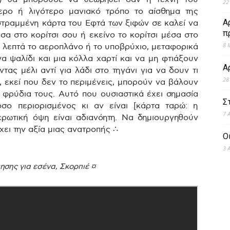
22
τερο ή λιγότερο μανιακό τρόπο το αίσθημα της
Α
στραμμένη κάρτα του Εφτά των ξιφών σε καλεί να
π
έσα στο κορίτσι σου ή εκείνο το κορίτσι μέσα στο
8 
 λεπτά το αεροπλάνο ή το υποβρύχιο, μεταφορικά
α ψαλίδι και μια κόλλα χαρτί και να μη φτιάξουν
Α
τας μέλι αντί για λάδι στο τηγάνι για να δουν τι
28
ου, εκεί που δεν το περιμένεις, μπορούν να βάλουν
α φρύδια τους. Αυτό που ουσιαστικά έχει σημασία
Σ
όσο περιορισμένος κι αν είναι [κάρτα ταρώ: η
7 
ερωτική όψη είναι αδιανόητη. Να δημιουργηθούν
χει την αξία μιας ανατροπής
∴
Ο
3 
ησης για εσένα, Σκορπιέ ¤