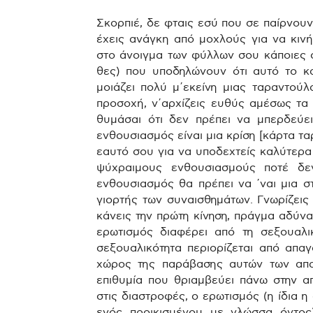
Σκορπιέ, δε φταις εσύ που σε παίρνουν
έχεις ανάγκη από μοχλούς για να κινή
στο άνοιγμα των φύλλων σου κάποιες 
θες) που υποδηλώνουν ότι αυτό το κα
μοιάζει πολύ μ΄εκείνη μιας ταραντούλ
προσοχή, ν΄αρχίζεις ευθύς αμέσως τα χ
θυμάσαι ότι δεν πρέπει να μπερδεύει
ενθουσιασμός είναι μια κρίση [κάρτα τα
εαυτό σου για να υποδεχτείς καλύτερα 
ψύχραιμους ενθουσιασμούς ποτέ δε
ενθουσιασμός θα πρέπει να ΄ναι μια στ
γιορτής των συναισθημάτων. Γνωρίζεις 
κάνεις την πρώτη κίνηση, πράγμα αδύνα
ερωτισμός διαφέρει από τη σεξουαλ
σεξουαλικότητα περιορίζεται από απαγ
χώρος της παράβασης αυτών των απα
επιθυμία που θριαμβεύει πάνω στην α
στις διαστροφές, ο ερωτισμός (η ίδια 
ενός προικισμένου με γλώσσα όντο