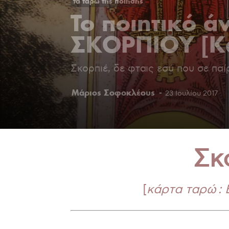
τα ταρώ της ποίησης
Το ποιητικό ά
ΣΚΟΡΠΙΟΥ [Κα
Σκορπιέ, δε φταις εσύ που σε πα
Mάριος Σοφοκλέους
-
23 Ιουλίου 2017
Σκ
[
κάρτα ταρώ :