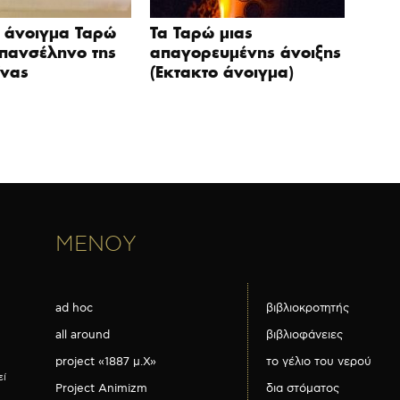
 άνοιγμα Ταρώ
Τα Ταρώ μιας
 πανσέληνο της
απαγορευμένης άνοιξης
ίνας
(Έκτακτο άνοιγμα)
ΜΕΝΟΥ
ad hoc
βιβλιοκροτητής
all around
βιβλιοφάνειες
project «1887 μ.Χ»
το γέλιο του νερού
εί
Project Animizm
δια στόματος