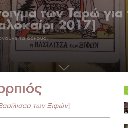
νοιγμα των Ταρώ για 
λοκαίρι 2017]
ίρνουνε τα δάκρυα.
ορπιός
 Βασίλισσα των Ξιφών
]