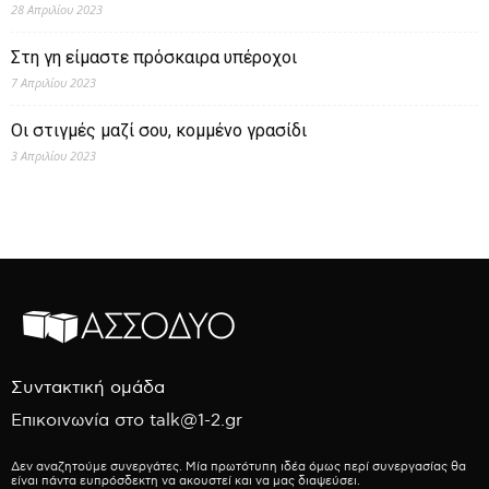
28 Απριλίου 2023
Στη γη είμαστε πρόσκαιρα υπέροχοι
7 Απριλίου 2023
Οι στιγμές μαζί σου, κομμένο γρασίδι
3 Απριλίου 2023
Συντακτική ομάδα
Επικοινωνία στο talk@1-2.gr
Δεν αναζητούμε συνεργάτες. Μία πρωτότυπη ιδέα όμως περί συνεργασίας θα
είναι πάντα ευπρόσδεκτη να ακουστεί και να μας διαψεύσει.