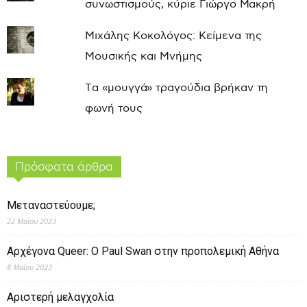
συνωστισμούς, κύριε Γιώργο Μακρή
Μιχάλης Κοκολόγος: Κείμενα της
Μουσικής και Μνήμης
Τα «μουγγά» τραγούδια βρήκαν τη
φωνή τους
Πρόσφατα άρθρα
Μεταναστεύουμε;
22 Μαΐου 2023
Αρχέγονα Queer: O Paul Swan στην προπολεμική Αθήνα
8 Μαΐου 2023
Αριστερή μελαγχολία