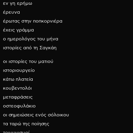
εν γη ερήμω
έρευνα
έρωτας στην ποπκορνιέρα
έχεις γράμμα
ο ημερολόγος του μήνα
ιστορίες από τη Σαγκάη
οι ιστορίες του ματιού
ιστοριουργείο
κάτω πλατεία
κουβεντολόι
μεταφράσεις
οστεοφυλάκιο
οι σημειώσεις ενός σόλοικου
τα ταρώ της ποίησης
τριγωνισμοί