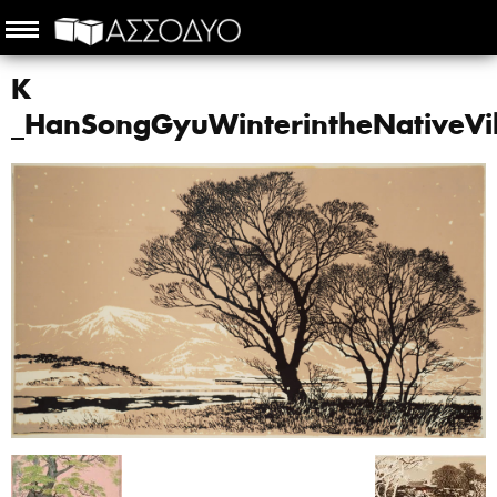
K
_HanSongGyuWinterintheNativeV