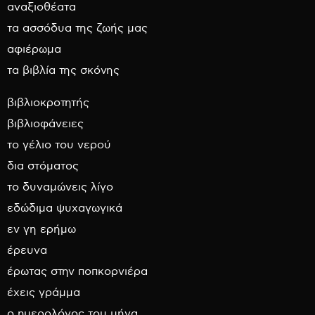
αναξιοθέατα
τα ασσόδυα της ζωής μας
αφιέρωμα
τα βιβλία της σκόνης
βιβλιοκροτητής
βιβλιοφάνειες
το γέλιο του νερού
δια στόματος
το δυναμώνεις λίγο
εδώδιμα ψυχαγωγικά
εν γη ερήμω
έρευνα
έρωτας στην ποπκορνιέρα
έχεις γράμμα
ο ημερολόγος του μήνα