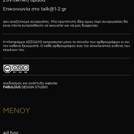
Συντακτική ομάδα
Επικοινωνία στο talk@1-2.gr
Δεν αναζητούμε συνεργάτες. Μία πρωτότυπη ιδέα όμως περί συνεργασίας θα
είναι πάντα ευπρόσδεκτη να ακουστεί και να μας διαψεύσει.
Η πλατφόρμα ΑΣΣΟΔΥΟ εκπροσωπεί μόνο το σύνολο των αρθρογράφων κι όχι
τον καθένα ξεχωριστά. Ο κάθε αρθρογράφος έχει την αποκλειστική ευθύνη των
κειμένων του.
σχεδιασμός και ανάπτυξη website:
FABULOUS
DESIGN STUDIO
ΜΕΝΟΥ
ad hoc