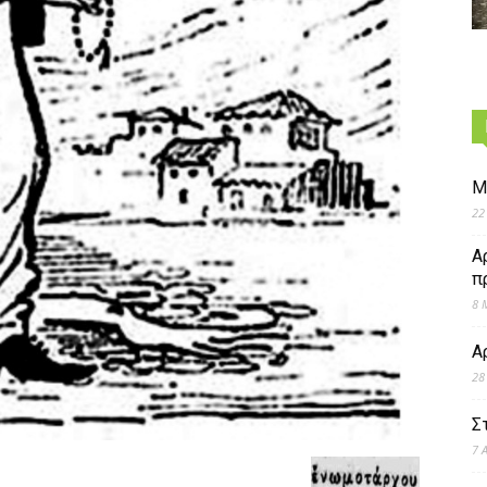
Μ
22
Α
π
8 
Α
28
Σ
7 