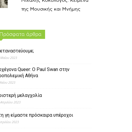
Μιχάλης Κοκολόγος: Κείμενα
της Μουσικής και Μνήμης
Πρόσφατα άρθρα
εταναστεύουμε;
 Μαΐου 2023
ρχέγονα Queer: O Paul Swan στην
ροπολεμική Αθήνα
Μαΐου 2023
ριστερή μελαγχολία
 Απριλίου 2023
τη γη είμαστε πρόσκαιρα υπέροχοι
Απριλίου 2023