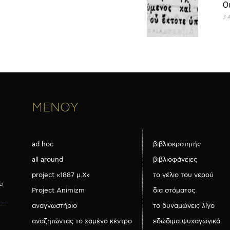
Ο
3 
ΜΕΝΟΥ
ad hoc
βιβλιοκροτητής
all around
βιβλιοφάνειες
project «1887 μ.Χ»
το γέλιο του νερού
εί
Project Animizm
δια στόματος
αναγνωστήριο
το δυναμώνεις λίγο
αναζητώντας το χαμένο κέντρο
εδώδιμα ψυχαγωγικά