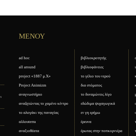
ΜΕΝΟΥ
ad hoc
βιβλιοκροτητής
all around
βιβλιοφάνειες
project «1887 μ.Χ»
το γέλιο του νερού
Project Animizm
δια στόματος
αναγνωστήριο
το δυναμώνεις λίγο
ει
αναζητώντας το χαμένο κέντρο
εδώδιμα ψυχαγωγικά
το αλογάκι της παναγίας
εν γη ερήμω
αλλουterra
έρευνα
αναξιοθέατα
έρωτας στην ποπκορνιέρα