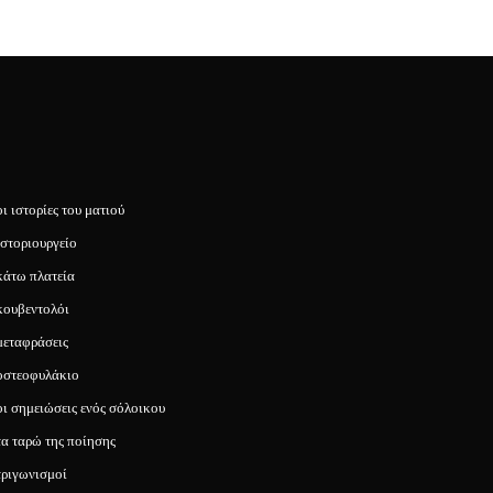
οι ιστορίες του ματιού
ιστοριουργείο
κάτω πλατεία
κουβεντολόι
μεταφράσεις
οστεοφυλάκιο
οι σημειώσεις ενός σόλοικου
τα ταρώ της ποίησης
τριγωνισμοί