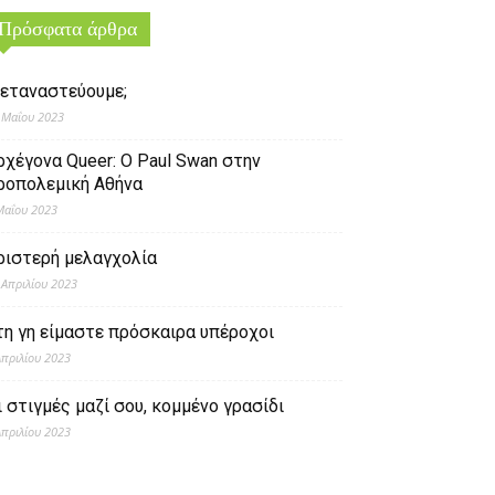
Πρόσφατα άρθρα
εταναστεύουμε;
 Μαΐου 2023
ρχέγονα Queer: O Paul Swan στην
ροπολεμική Αθήνα
Μαΐου 2023
ριστερή μελαγχολία
 Απριλίου 2023
τη γη είμαστε πρόσκαιρα υπέροχοι
Απριλίου 2023
ι στιγμές μαζί σου, κομμένο γρασίδι
Απριλίου 2023