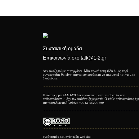
Συντακτική ομάδα
Επικοινωνία στο talk@1-2.gr
Δεν αναζητούμε συνεργάτες. Μία πρωτότυπη ιδέα όμως περί
συνεργασίας θα είναι πάντα ευπρόσδεκτη να ακουστεί και να μας
διαψεύσει.
Η πλατφόρμα ΑΣΣΟΔΥΟ εκπροσωπεί μόνο το σύνολο των
αρθρογράφων κι όχι τον καθένα ξεχωριστά. Ο κάθε αρθρογράφος έχ
την αποκλειστική ευθύνη των κειμένων του.
σχεδιασμός και ανάπτυξη website: