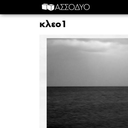
κλεο1