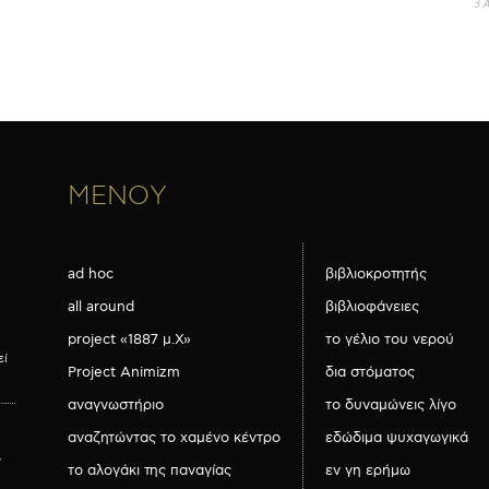
3 
ΜΕΝΟΥ
ad hoc
βιβλιοκροτητής
all around
βιβλιοφάνειες
project «1887 μ.Χ»
το γέλιο του νερού
εί
Project Animizm
δια στόματος
αναγνωστήριο
το δυναμώνεις λίγο
αναζητώντας το χαμένο κέντρο
εδώδιμα ψυχαγωγικά
ν
το αλογάκι της παναγίας
εν γη ερήμω