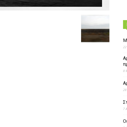
Μ
22
Α
π
8 
Α
28
Σ
7 
Ο