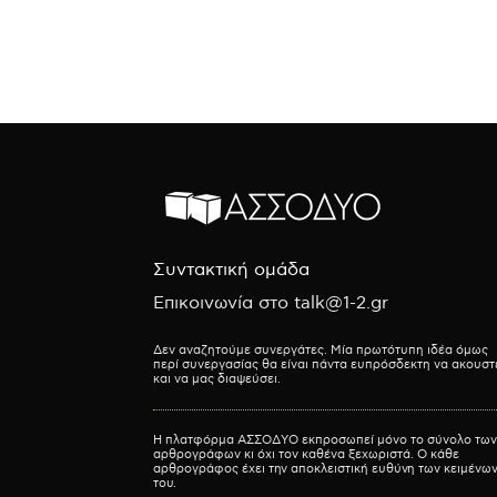
Συντακτική ομάδα
Επικοινωνία στο talk@1-2.gr
Δεν αναζητούμε συνεργάτες. Μία πρωτότυπη ιδέα όμως
περί συνεργασίας θα είναι πάντα ευπρόσδεκτη να ακουστ
και να μας διαψεύσει.
Η πλατφόρμα ΑΣΣΟΔΥΟ εκπροσωπεί μόνο το σύνολο των
αρθρογράφων κι όχι τον καθένα ξεχωριστά. Ο κάθε
αρθρογράφος έχει την αποκλειστική ευθύνη των κειμένω
του.