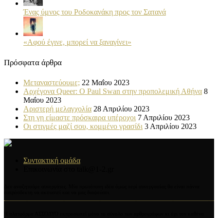
Ένας ύμνος του Ροδοκανάκη προς τον Σατανά
«Αφού έγινε, μπορεί να ξαναγίνει»
Πρόσφατα άρθρα
Μεταναστεύουμε;
22 Μαΐου 2023
Αρχέγονα Queer: O Paul Swan στην προπολεμική Αθήνα
8
Μαΐου 2023
Αριστερή μελαγχολία
28 Απριλίου 2023
Στη γη είμαστε πρόσκαιρα υπέροχοι
7 Απριλίου 2023
Οι στιγμές μαζί σου, κομμένο γρασίδι
3 Απριλίου 2023
Συντακτική ομάδα
Επικοινωνία στο talk@1-2.gr
Δεν αναζητούμε συνεργάτες. Μία πρωτότυπη ιδέα όμως περί συνεργασίας θα είναι πάντα
ευπρόσδεκτη να ακουστεί και να μας διαψεύσει.
Η πλατφόρμα ΑΣΣΟΔΥΟ εκπροσωπεί μόνο το σύνολο των αρθρογράφων κι όχι τον καθένα