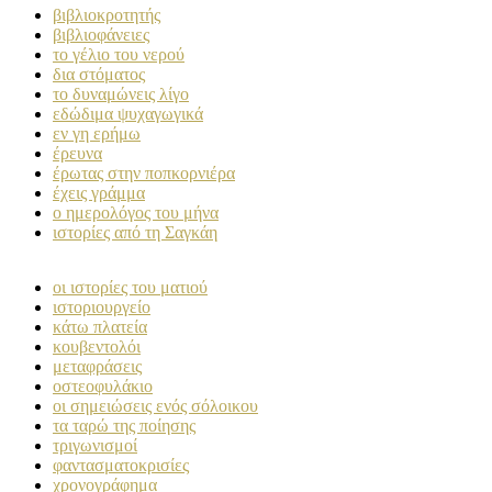
βιβλιοκροτητής
βιβλιοφάνειες
το γέλιο του νερού
δια στόματος
το δυναμώνεις λίγο
εδώδιμα ψυχαγωγικά
εν γη ερήμω
έρευνα
έρωτας στην ποπκορνιέρα
έχεις γράμμα
ο ημερολόγος του μήνα
ιστορίες από τη Σαγκάη
οι ιστορίες του ματιού
ιστοριουργείο
κάτω πλατεία
κουβεντολόι
μεταφράσεις
οστεοφυλάκιο
οι σημειώσεις ενός σόλοικου
τα ταρώ της ποίησης
τριγωνισμοί
φαντασματοκρισίες
χρονογράφημα