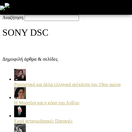
Click here - to use the wp menu builder
Αναζήτηση
SONY DSC
Δημοφιλή άρθρα & σελίδες
Ρατσιστικά και άλλα ελληνικά ανέκδοτα του 19ου αιώνα
Η Μυρσίνη και η κόρη του Λοΐζου
Εφτά αντισυμβατικές Παναγιές