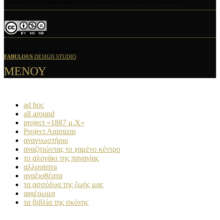
ξεχωριστά. Ο κάθε αρθρογράφος έχει την αποκλειστική ευθύνη των κειμένων του.
σχεδιασμός και ανάπτυξη website:
FABULOUS
DESIGN STUDIO
ΜΕΝΟΥ
ad hoc
all around
project «1887 μ.Χ»
Project Animizm
αναγνωστήριο
αναζητώντας το χαμένο κέντρο
το αλογάκι της παναγίας
αλλουterra
αναξιοθέατα
τα ασσόδυα της ζωής μας
αφιέρωμα
τα βιβλία της σκόνης