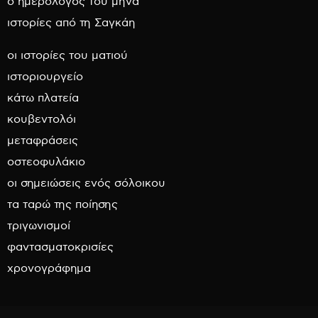
ο ημερολόγος του μήνα
ιστορίες από τη Σαγκάη
οι ιστορίες του ματιού
ιστοριουργείο
κάτω πλατεία
κουβεντολόι
μεταφράσεις
οστεοφυλάκιο
οι σημειώσεις ενός σόλοικου
τα ταρώ της ποίησης
τριγωνισμοί
φαντασματοκρισίες
χρονογράφημα