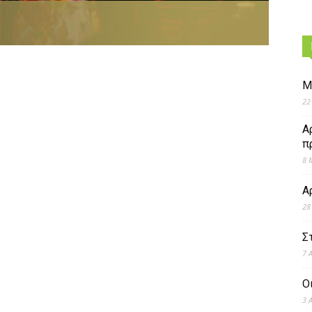
Μ
22
Α
π
8 
Α
28
Σ
7 
Ο
3 