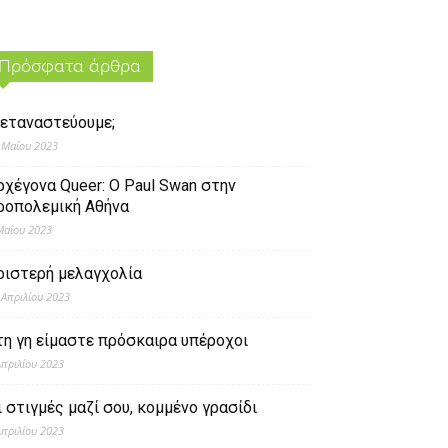
Πρόσφατα άρθρα
εταναστεύουμε;
 Μαΐου 2023
ρχέγονα Queer: O Paul Swan στην
ροπολεμική Αθήνα
Μαΐου 2023
ριστερή μελαγχολία
 Απριλίου 2023
τη γη είμαστε πρόσκαιρα υπέροχοι
Απριλίου 2023
ι στιγμές μαζί σου, κομμένο γρασίδι
Απριλίου 2023