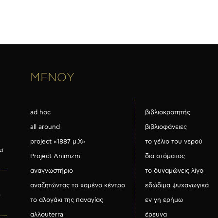
ΜΕΝΟΥ
ad hoc
βιβλιοκροτητής
all around
βιβλιοφάνειες
project «1887 μ.Χ»
το γέλιο του νερού
εί
Project Animizm
δια στόματος
αναγνωστήριο
το δυναμώνεις λίγο
αναζητώντας το χαμένο κέντρο
εδώδιμα ψυχαγωγικά
ν
το αλογάκι της παναγίας
εν γη ερήμω
αλλουterra
έρευνα