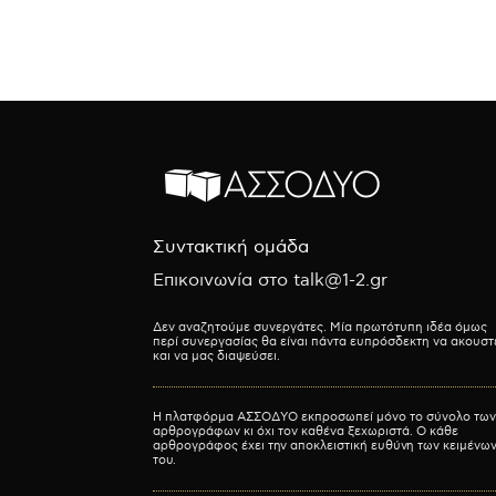
Συντακτική ομάδα
Επικοινωνία στο talk@1-2.gr
Δεν αναζητούμε συνεργάτες. Μία πρωτότυπη ιδέα όμως
περί συνεργασίας θα είναι πάντα ευπρόσδεκτη να ακουστ
και να μας διαψεύσει.
Η πλατφόρμα ΑΣΣΟΔΥΟ εκπροσωπεί μόνο το σύνολο των
αρθρογράφων κι όχι τον καθένα ξεχωριστά. Ο κάθε
αρθρογράφος έχει την αποκλειστική ευθύνη των κειμένω
του.