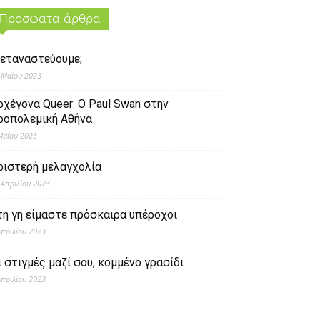
Πρόσφατα άρθρα
εταναστεύουμε;
 Μαΐου 2023
ρχέγονα Queer: O Paul Swan στην
ροπολεμική Αθήνα
Μαΐου 2023
ριστερή μελαγχολία
 Απριλίου 2023
τη γη είμαστε πρόσκαιρα υπέροχοι
Απριλίου 2023
ι στιγμές μαζί σου, κομμένο γρασίδι
Απριλίου 2023