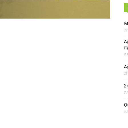
Μ
22
Α
π
8 
Α
28
Σ
7 
Ο
3 