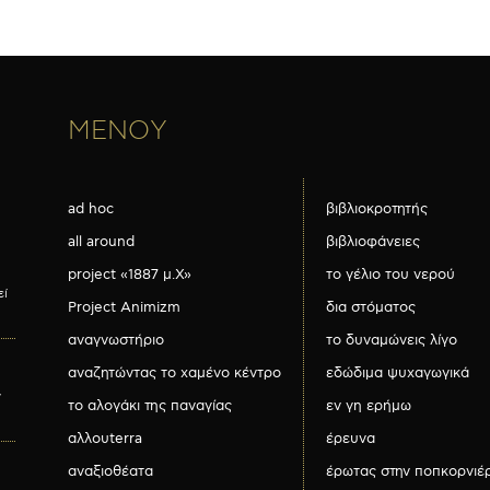
ΜΕΝΟΥ
ad hoc
βιβλιοκροτητής
all around
βιβλιοφάνειες
project «1887 μ.Χ»
το γέλιο του νερού
εί
Project Animizm
δια στόματος
αναγνωστήριο
το δυναμώνεις λίγο
αναζητώντας το χαμένο κέντρο
εδώδιμα ψυχαγωγικά
ν
το αλογάκι της παναγίας
εν γη ερήμω
αλλουterra
έρευνα
αναξιοθέατα
έρωτας στην ποπκορνιέ