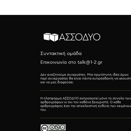
Συντακτική ομάδα
Επικοινωνία στο talk@1-2.gr
Δεν αναζητούμε συνεργάτες. Μία πρωτότυπη ιδέα όμως
περί συνεργασίας θα είναι πάντα ευπρόσδεκτη να ακουστ
και να μας διαψεύσει.
Η πλατφόρμα ΑΣΣΟΔΥΟ εκπροσωπεί μόνο το σύνολο των
αρθρογράφων κι όχι τον καθένα ξεχωριστά. Ο κάθε
αρθρογράφος έχει την αποκλειστική ευθύνη των κειμένω
του.