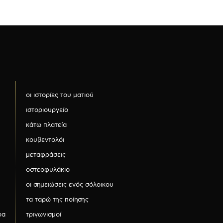
οι ιστορίες του ματιού
ιστοριουργείο
κάτω πλατεία
κουβεντολόι
μεταφράσεις
οστεοφυλάκιο
οι σημειώσεις ενός σόλοικου
τα ταρώ της ποίησης
ρα
τριγωνισμοί