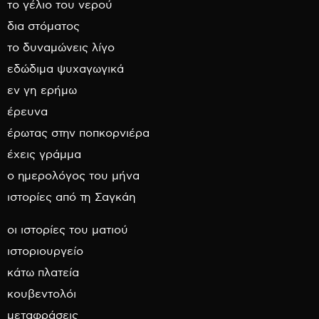
το γέλιο του νερού
δια στόματος
το δυναμώνεις λίγο
εδώδιμα ψυχαγωγικά
εν γη ερήμω
έρευνα
έρωτας στην ποπκορνιέρα
έχεις γράμμα
ο ημερολόγος του μήνα
ιστορίες από τη Σαγκάη
οι ιστορίες του ματιού
ιστοριουργείο
κάτω πλατεία
κουβεντολόι
μεταφράσεις