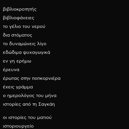
βιβλιοκροτητής
βιβλιοφάνειες
το γέλιο του νερού
δια στόματος
το δυναμώνεις λίγο
εδώδιμα ψυχαγωγικά
εν γη ερήμω
έρευνα
έρωτας στην ποπκορνιέρα
έχεις γράμμα
ο ημερολόγος του μήνα
ιστορίες από τη Σαγκάη
οι ιστορίες του ματιού
ιστοριουργείο