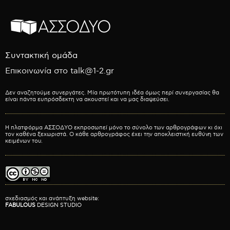
Συντακτική ομάδα
Επικοινωνία στο talk@1-2.gr
Δεν αναζητούμε συνεργάτες. Μία πρωτότυπη ιδέα όμως περί συνεργασίας θα
είναι πάντα ευπρόσδεκτη να ακουστεί και να μας διαψεύσει.
Η πλατφόρμα ΑΣΣΟΔΥΟ εκπροσωπεί μόνο το σύνολο των αρθρογράφων κι όχι
τον καθένα ξεχωριστά. Ο κάθε αρθρογράφος έχει την αποκλειστική ευθύνη των
κειμένων του.
σχεδιασμός και ανάπτυξη website:
FABULOUS
DESIGN STUDIO