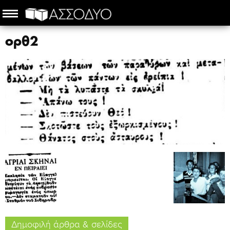
ορθ2
Δημοφιλή άρθρα & σελίδες