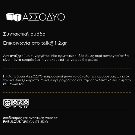
Συντακτική ομάδα
Επικοινωνία στο talk@1-2.gr
Δεν αναζητούμε συνεργάτες. Μία πρωτότυπη ιδέα όμως περί συνεργασίας θα
είναι πάντα ευπρόσδεκτη να ακουστεί και να μας διαψεύσει.
Η πλατφόρμα ΑΣΣΟΔΥΟ εκπροσωπεί μόνο το σύνολο των αρθρογράφων κι όχι
τον καθένα ξεχωριστά. Ο κάθε αρθρογράφος έχει την αποκλειστική ευθύνη των
κειμένων του.
σχεδιασμός και ανάπτυξη website:
FABULOUS
DESIGN STUDIO