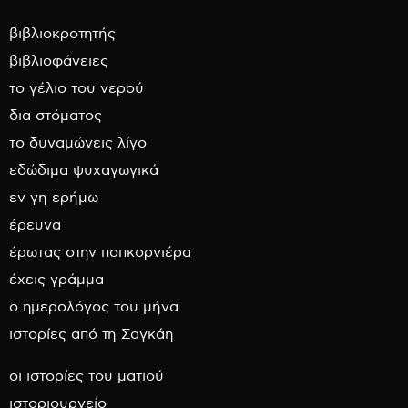
βιβλιοκροτητής
βιβλιοφάνειες
το γέλιο του νερού
δια στόματος
το δυναμώνεις λίγο
εδώδιμα ψυχαγωγικά
εν γη ερήμω
έρευνα
έρωτας στην ποπκορνιέρα
έχεις γράμμα
ο ημερολόγος του μήνα
ιστορίες από τη Σαγκάη
οι ιστορίες του ματιού
ιστοριουργείο