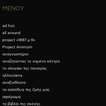
ΜΕΝΟΥ
ad hoc
all around
project «1887 μ.Χ»
Project Animizm
αναγνωστήριο
αναζητώντας το χαμένο κέντρο
το αλογάκι της παναγίας
αλλουterra
αναξιοθέατα
τα ασσόδυα της ζωής μας
αφιέρωμα
τα βιβλία της σκόνης