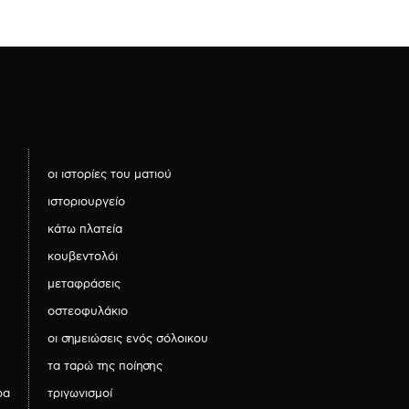
οι ιστορίες του ματιού
ιστοριουργείο
κάτω πλατεία
κουβεντολόι
μεταφράσεις
οστεοφυλάκιο
οι σημειώσεις ενός σόλοικου
τα ταρώ της ποίησης
ρα
τριγωνισμοί