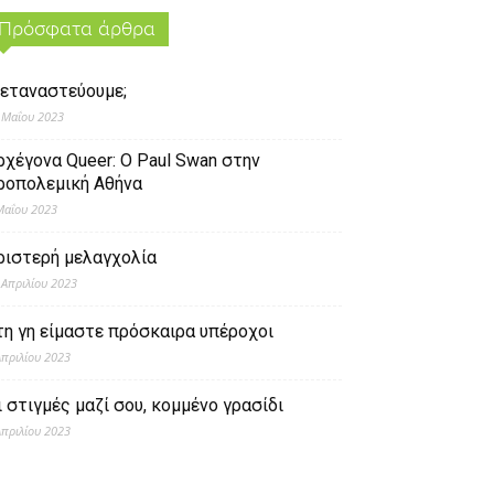
Πρόσφατα άρθρα
εταναστεύουμε;
 Μαΐου 2023
ρχέγονα Queer: O Paul Swan στην
ροπολεμική Αθήνα
Μαΐου 2023
ριστερή μελαγχολία
 Απριλίου 2023
τη γη είμαστε πρόσκαιρα υπέροχοι
Απριλίου 2023
ι στιγμές μαζί σου, κομμένο γρασίδι
Απριλίου 2023