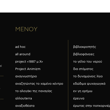
ΜΕΝΟΥ
ad hoc
βιβλιοκροτητής
all around
βιβλιοφάνειες
project «1887 μ.Χ»
το γέλιο του νερού
εί
Project Animizm
δια στόματος
αναγνωστήριο
το δυναμώνεις λίγο
αναζητώντας το χαμένο κέντρο
εδώδιμα ψυχαγωγικά
ν
το αλογάκι της παναγίας
εν γη ερήμω
αλλουterra
έρευνα
αναξιοθέατα
έρωτας στην ποπκορνιέ