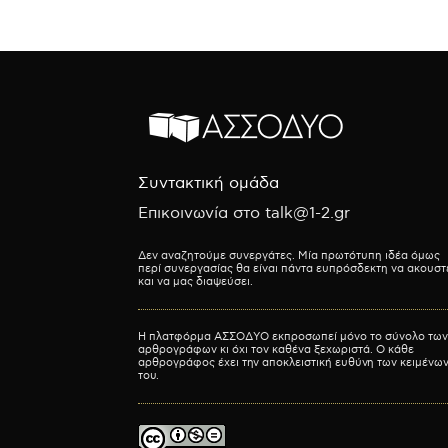
Συντακτική ομάδα
Επικοινωνία στο talk@1-2.gr
Δεν αναζητούμε συνεργάτες. Μία πρωτότυπη ιδέα όμως
περί συνεργασίας θα είναι πάντα ευπρόσδεκτη να ακουστ
και να μας διαψεύσει.
Η πλατφόρμα ΑΣΣΟΔΥΟ εκπροσωπεί μόνο το σύνολο των
αρθρογράφων κι όχι τον καθένα ξεχωριστά. Ο κάθε
αρθρογράφος έχει την αποκλειστική ευθύνη των κειμένω
του.