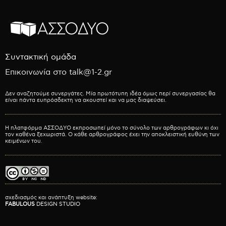
Συντακτική ομάδα
Επικοινωνία στο talk@1-2.gr
Δεν αναζητούμε συνεργάτες. Μία πρωτότυπη ιδέα όμως περί συνεργασίας θα
είναι πάντα ευπρόσδεκτη να ακουστεί και να μας διαψεύσει.
Η πλατφόρμα ΑΣΣΟΔΥΟ εκπροσωπεί μόνο το σύνολο των αρθρογράφων κι όχι
τον καθένα ξεχωριστά. Ο κάθε αρθρογράφος έχει την αποκλειστική ευθύνη των
κειμένων του.
σχεδιασμός και ανάπτυξη website:
FABULOUS
DESIGN STUDIO