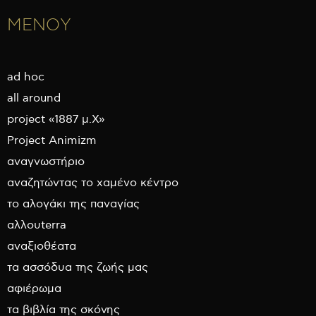
ΜΕΝΟΥ
ad hoc
all around
project «1887 μ.Χ»
Project Animizm
αναγνωστήριο
αναζητώντας το χαμένο κέντρο
το αλογάκι της παναγίας
αλλουterra
αναξιοθέατα
τα ασσόδυα της ζωής μας
αφιέρωμα
τα βιβλία της σκόνης