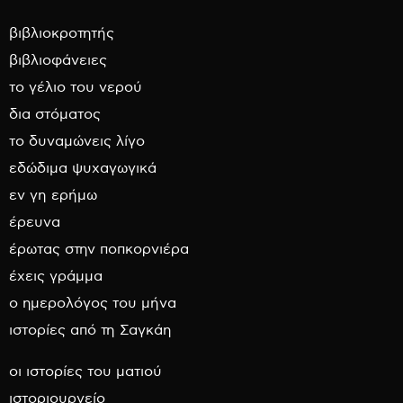
βιβλιοκροτητής
βιβλιοφάνειες
το γέλιο του νερού
δια στόματος
το δυναμώνεις λίγο
εδώδιμα ψυχαγωγικά
εν γη ερήμω
έρευνα
έρωτας στην ποπκορνιέρα
έχεις γράμμα
ο ημερολόγος του μήνα
ιστορίες από τη Σαγκάη
οι ιστορίες του ματιού
ιστοριουργείο