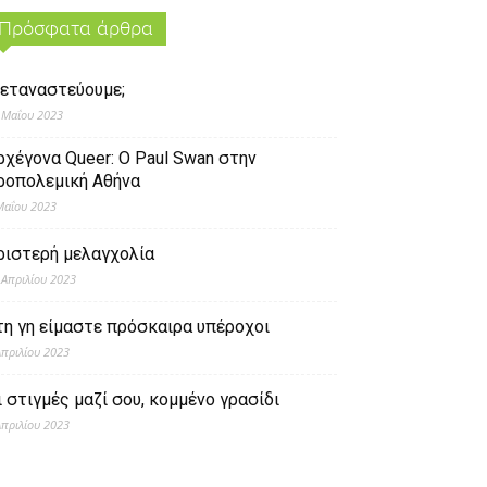
Πρόσφατα άρθρα
εταναστεύουμε;
 Μαΐου 2023
ρχέγονα Queer: O Paul Swan στην
ροπολεμική Αθήνα
Μαΐου 2023
ριστερή μελαγχολία
 Απριλίου 2023
τη γη είμαστε πρόσκαιρα υπέροχοι
Απριλίου 2023
ι στιγμές μαζί σου, κομμένο γρασίδι
Απριλίου 2023