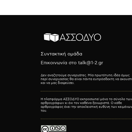
Συντακτική ομάδα
Επικοινωνία στο talk@1-2.gr
Δεν αναζητούμε συνεργάτες. Μία πρωτότυπη ιδέα όμως
περί συνεργασίας θα είναι πάντα ευπρόσδεκτη να ακουστ
και να μας διαψεύσει.
Η πλατφόρμα ΑΣΣΟΔΥΟ εκπροσωπεί μόνο το σύνολο των
αρθρογράφων κι όχι τον καθένα ξεχωριστά. Ο κάθε
αρθρογράφος έχει την αποκλειστική ευθύνη των κειμένω
του.