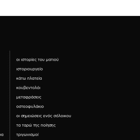
οι ιστορίες του ματιού
ιστοριουργείο
κάτω πλατεία
κουβεντολόι
μεταφράσεις
οστεοφυλάκιο
οι σημειώσεις ενός σόλοικου
τα ταρώ της ποίησης
ρα
τριγωνισμοί