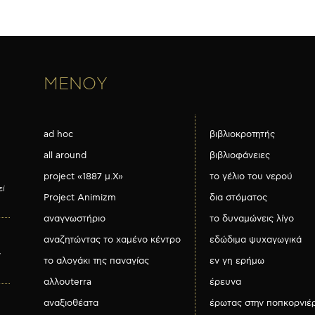
ΜΕΝΟΥ
ad hoc
βιβλιοκροτητής
all around
βιβλιοφάνειες
project «1887 μ.Χ»
το γέλιο του νερού
εί
Project Animizm
δια στόματος
αναγνωστήριο
το δυναμώνεις λίγο
αναζητώντας το χαμένο κέντρο
εδώδιμα ψυχαγωγικά
ν
το αλογάκι της παναγίας
εν γη ερήμω
αλλουterra
έρευνα
αναξιοθέατα
έρωτας στην ποπκορνιέ