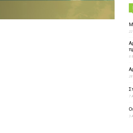
Μ
22
Α
π
8 
Α
28
Σ
7 
Ο
3 