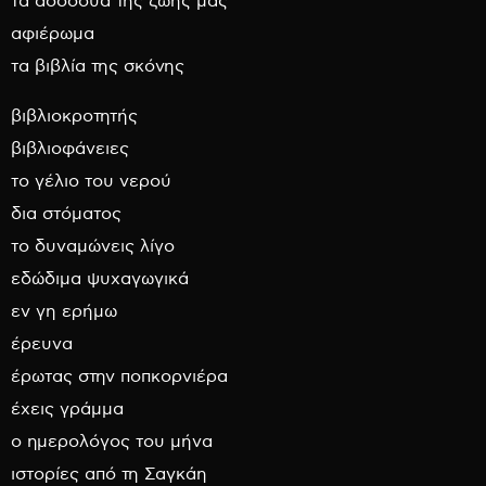
τα ασσόδυα της ζωής μας
αφιέρωμα
τα βιβλία της σκόνης
βιβλιοκροτητής
βιβλιοφάνειες
το γέλιο του νερού
δια στόματος
το δυναμώνεις λίγο
εδώδιμα ψυχαγωγικά
εν γη ερήμω
έρευνα
έρωτας στην ποπκορνιέρα
έχεις γράμμα
ο ημερολόγος του μήνα
ιστορίες από τη Σαγκάη