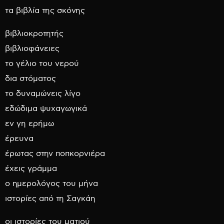
τα βιβλία της σκόνης
βιβλιοκροτητής
βιβλιοφάνειες
το γέλιο του νερού
δια στόματος
το δυναμώνεις λίγο
εδώδιμα ψυχαγωγικά
εν γη ερήμω
έρευνα
έρωτας στην ποπκορνιέρα
έχεις γράμμα
ο ημερολόγος του μήνα
ιστορίες από τη Σαγκάη
οι ιστορίες του ματιού