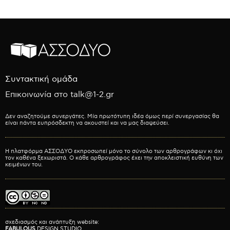
Συντακτική ομάδα
Επικοινωνία στο talk@1-2.gr
Δεν αναζητούμε συνεργάτες. Μία πρωτότυπη ιδέα όμως περί συνεργασίας θα
είναι πάντα ευπρόσδεκτη να ακουστεί και να μας διαψεύσει.
Η πλατφόρμα ΑΣΣΟΔΥΟ εκπροσωπεί μόνο το σύνολο των αρθρογράφων κι όχι
τον καθένα ξεχωριστά. Ο κάθε αρθρογράφος έχει την αποκλειστική ευθύνη των
κειμένων του.
σχεδιασμός και ανάπτυξη website:
FABULOUS
DESIGN STUDIO