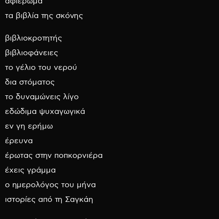
αφιέρωμα
τα βιβλία της σκόνης
βιβλιοκροτητής
βιβλιοφάνειες
το γέλιο του νερού
δια στόματος
το δυναμώνεις λίγο
εδώδιμα ψυχαγωγικά
εν γη ερήμω
έρευνα
έρωτας στην ποπκορνιέρα
έχεις γράμμα
ο ημερολόγος του μήνα
ιστορίες από τη Σαγκάη