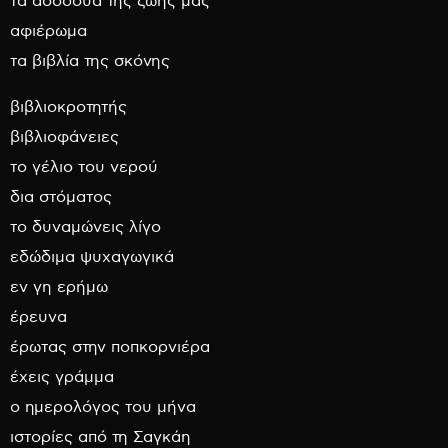
τα ασσόδυα της ζωής μας
αφιέρωμα
τα βιβλία της σκόνης
βιβλιοκροτητής
βιβλιοφάνειες
το γέλιο του νερού
δια στόματος
το δυναμώνεις λίγο
εδώδιμα ψυχαγωγικά
εν γη ερήμω
έρευνα
έρωτας στην ποπκορνιέρα
έχεις γράμμα
ο ημερολόγος του μήνα
ιστορίες από τη Σαγκάη