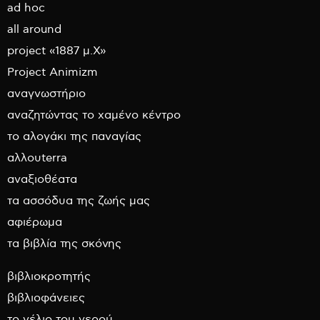
ad hoc
all around
project «1887 μ.Χ»
Project Animizm
αναγνωστήριο
αναζητώντας το χαμένο κέντρο
το αλογάκι της παναγίας
αλλουterra
αναξιοθέατα
τα ασσόδυα της ζωής μας
αφιέρωμα
τα βιβλία της σκόνης
βιβλιοκροτητής
βιβλιοφάνειες
το γέλιο του νερού