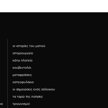
οι ιστορίες του ματιού
ιστοριουργείο
κάτω πλατεία
κουβεντολόι
μεταφράσεις
οστεοφυλάκιο
οι σημειώσεις ενός σόλοικου
τα ταρώ της ποίησης
ρα
τριγωνισμοί