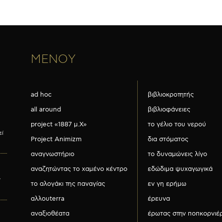
ΜΕΝΟΥ
ad hoc
βιβλιοκροτητής
all around
βιβλιοφάνειες
project «1887 μ.Χ»
το γέλιο του νερού
εί
Project Animizm
δια στόματος
αναγνωστήριο
το δυναμώνεις λίγο
αναζητώντας το χαμένο κέντρο
εδώδιμα ψυχαγωγικά
ν
το αλογάκι της παναγίας
εν γη ερήμω
αλλουterra
έρευνα
αναξιοθέατα
έρωτας στην ποπκορνιέ