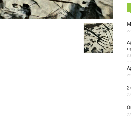
Μ
22
Α
π
8 
Α
28
Σ
7 
Ο
3 