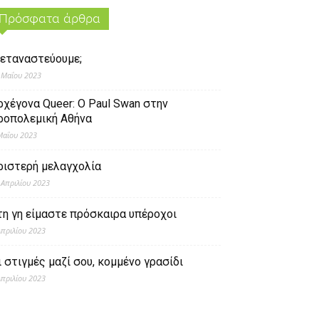
Πρόσφατα άρθρα
εταναστεύουμε;
 Μαΐου 2023
ρχέγονα Queer: O Paul Swan στην
ροπολεμική Αθήνα
Μαΐου 2023
ριστερή μελαγχολία
 Απριλίου 2023
τη γη είμαστε πρόσκαιρα υπέροχοι
Απριλίου 2023
ι στιγμές μαζί σου, κομμένο γρασίδι
Απριλίου 2023