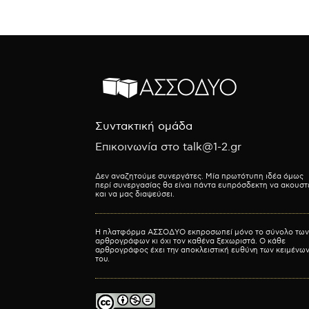
Συντακτική ομάδα
Επικοινωνία στο talk@1-2.gr
Δεν αναζητούμε συνεργάτες. Μία πρωτότυπη ιδέα όμως
περί συνεργασίας θα είναι πάντα ευπρόσδεκτη να ακουστ
και να μας διαψεύσει.
Η πλατφόρμα ΑΣΣΟΔΥΟ εκπροσωπεί μόνο το σύνολο των
αρθρογράφων κι όχι τον καθένα ξεχωριστά. Ο κάθε
αρθρογράφος έχει την αποκλειστική ευθύνη των κειμένω
του.