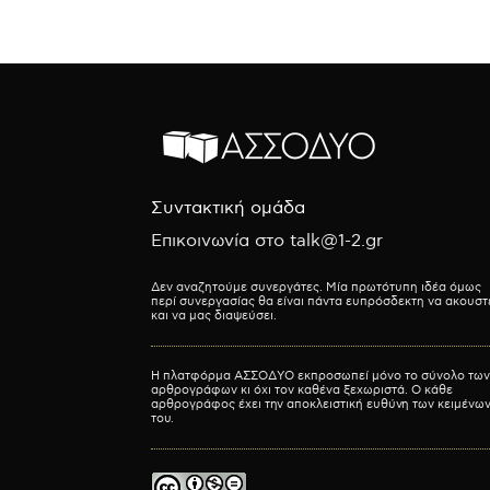
Συντακτική ομάδα
Επικοινωνία στο talk@1-2.gr
Δεν αναζητούμε συνεργάτες. Μία πρωτότυπη ιδέα όμως
περί συνεργασίας θα είναι πάντα ευπρόσδεκτη να ακουστ
και να μας διαψεύσει.
Η πλατφόρμα ΑΣΣΟΔΥΟ εκπροσωπεί μόνο το σύνολο των
αρθρογράφων κι όχι τον καθένα ξεχωριστά. Ο κάθε
αρθρογράφος έχει την αποκλειστική ευθύνη των κειμένω
του.