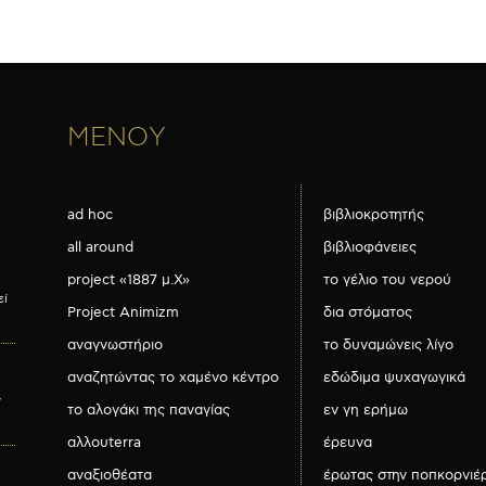
ΜΕΝΟΥ
ad hoc
βιβλιοκροτητής
all around
βιβλιοφάνειες
project «1887 μ.Χ»
το γέλιο του νερού
εί
Project Animizm
δια στόματος
αναγνωστήριο
το δυναμώνεις λίγο
αναζητώντας το χαμένο κέντρο
εδώδιμα ψυχαγωγικά
ν
το αλογάκι της παναγίας
εν γη ερήμω
αλλουterra
έρευνα
αναξιοθέατα
έρωτας στην ποπκορνιέ