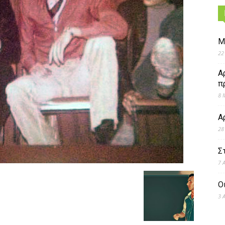
Μ
22
Α
π
8 
Α
28
Σ
7 
Ο
3 