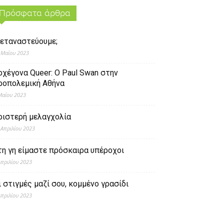
Πρόσφατα άρθρα
εταναστεύουμε;
 Μαΐου 2023
ρχέγονα Queer: O Paul Swan στην
ροπολεμική Αθήνα
Μαΐου 2023
ριστερή μελαγχολία
 Απριλίου 2023
τη γη είμαστε πρόσκαιρα υπέροχοι
Απριλίου 2023
ι στιγμές μαζί σου, κομμένο γρασίδι
Απριλίου 2023