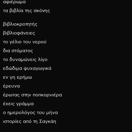
αφιέρωμα
τα βιβλία της σκόνης
βιβλιοκροτητής
βιβλιοφάνειες
το γέλιο του νερού
δια στόματος
το δυναμώνεις λίγο
εδώδιμα ψυχαγωγικά
εν γη ερήμω
έρευνα
έρωτας στην ποπκορνιέρα
έχεις γράμμα
ο ημερολόγος του μήνα
ιστορίες από τη Σαγκάη