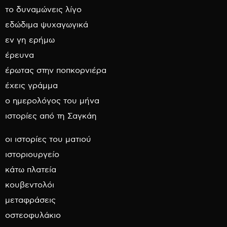
το δυναμώνεις λίγο
εδώδιμα ψυχαγωγικά
εν γη ερήμω
έρευνα
έρωτας στην ποπκορνιέρα
έχεις γράμμα
ο ημερολόγος του μήνα
ιστορίες από τη Σαγκάη
οι ιστορίες του ματιού
ιστοριουργείο
κάτω πλατεία
κουβεντολόι
μεταφράσεις
οστεοφυλάκιο