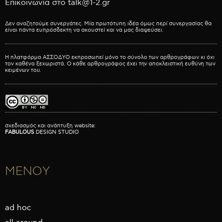
Επικοινωνία στο talk@1-2.gr
Δεν αναζητούμε συνεργάτες. Μία πρωτότυπη ιδέα όμως περί συνεργασίας θα
είναι πάντα ευπρόσδεκτη να ακουστεί και να μας διαψεύσει.
Η πλατφόρμα ΑΣΣΟΔΥΟ εκπροσωπεί μόνο το σύνολο των αρθρογράφων κι όχι
τον καθένα ξεχωριστά. Ο κάθε αρθρογράφος έχει την αποκλειστική ευθύνη των
κειμένων του.
σχεδιασμός και ανάπτυξη website:
FABULOUS
DESIGN STUDIO
ΜΕΝΟΥ
ad hoc