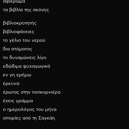
αφιέρωμα
τα βιβλία της σκόνης
βιβλιοκροτητής
βιβλιοφάνειες
το γέλιο του νερού
δια στόματος
το δυναμώνεις λίγο
εδώδιμα ψυχαγωγικά
εν γη ερήμω
έρευνα
έρωτας στην ποπκορνιέρα
έχεις γράμμα
ο ημερολόγος του μήνα
ιστορίες από τη Σαγκάη