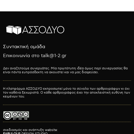
Συντακτική ομάδα
Επικοινωνία στο talk@1-2.gr
Δεν αναζητούμε συνεργάτες. Μία πρωτότυπη ιδέα όμως περί συνεργασίας θα
είναι πάντα ευπρόσδεκτη να ακουστεί και να μας διαψεύσει.
Η πλατφόρμα ΑΣΣΟΔΥΟ εκπροσωπεί μόνο το σύνολο των αρθρογράφων κι όχι
τον καθένα ξεχωριστά. Ο κάθε αρθρογράφος έχει την αποκλειστική ευθύνη των
κειμένων του.
σχεδιασμός και ανάπτυξη website:
FABULOUS
DESIGN STUDIO