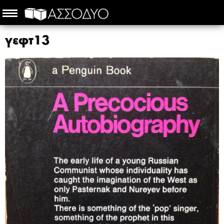
γεφτ13