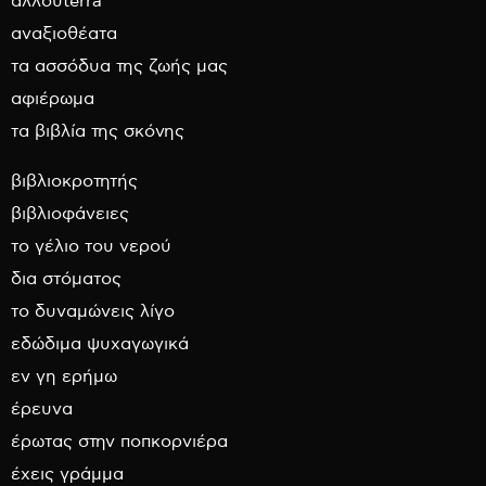
αλλουterra
αναξιοθέατα
τα ασσόδυα της ζωής μας
αφιέρωμα
τα βιβλία της σκόνης
βιβλιοκροτητής
βιβλιοφάνειες
το γέλιο του νερού
δια στόματος
το δυναμώνεις λίγο
εδώδιμα ψυχαγωγικά
εν γη ερήμω
έρευνα
έρωτας στην ποπκορνιέρα
έχεις γράμμα