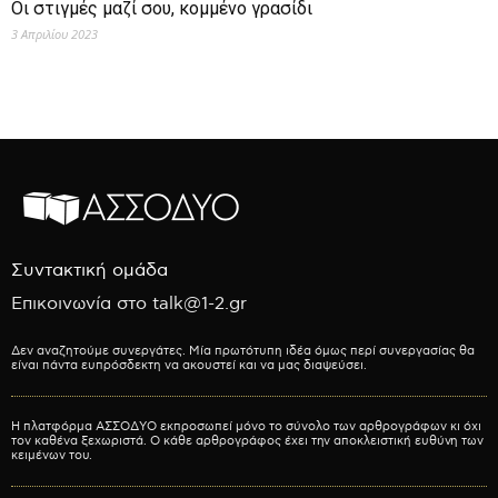
Οι στιγμές μαζί σου, κομμένο γρασίδι
3 Απριλίου 2023
Συντακτική ομάδα
Επικοινωνία στο talk@1-2.gr
Δεν αναζητούμε συνεργάτες. Μία πρωτότυπη ιδέα όμως περί συνεργασίας θα
είναι πάντα ευπρόσδεκτη να ακουστεί και να μας διαψεύσει.
Η πλατφόρμα ΑΣΣΟΔΥΟ εκπροσωπεί μόνο το σύνολο των αρθρογράφων κι όχι
τον καθένα ξεχωριστά. Ο κάθε αρθρογράφος έχει την αποκλειστική ευθύνη των
κειμένων του.