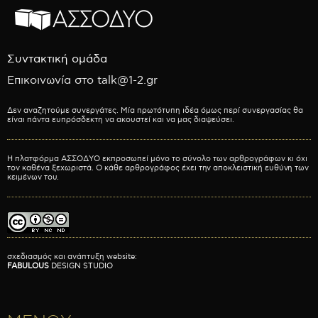
Συντακτική ομάδα
Επικοινωνία στο talk@1-2.gr
Δεν αναζητούμε συνεργάτες. Μία πρωτότυπη ιδέα όμως περί συνεργασίας θα
είναι πάντα ευπρόσδεκτη να ακουστεί και να μας διαψεύσει.
Η πλατφόρμα ΑΣΣΟΔΥΟ εκπροσωπεί μόνο το σύνολο των αρθρογράφων κι όχι
τον καθένα ξεχωριστά. Ο κάθε αρθρογράφος έχει την αποκλειστική ευθύνη των
κειμένων του.
σχεδιασμός και ανάπτυξη website:
FABULOUS
DESIGN STUDIO