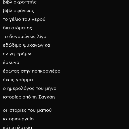
βιβλιοκροτητής
βιβλιοφάνειες
το γέλιο του νερού
δια στόματος
το δυναμώνεις λίγο
εδώδιμα ψυχαγωγικά
εν γη ερήμω
έρευνα
έρωτας στην ποπκορνιέρα
έχεις γράμμα
ο ημερολόγος του μήνα
ιστορίες από τη Σαγκάη
οι ιστορίες του ματιού
ιστοριουργείο
κάτω πλατεία