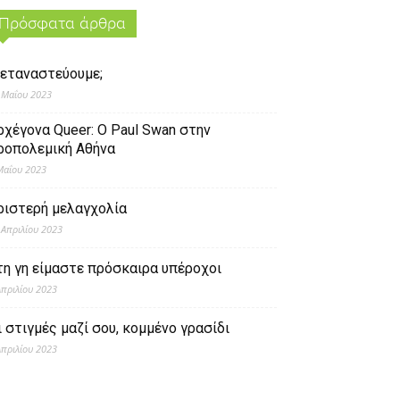
Πρόσφατα άρθρα
εταναστεύουμε;
 Μαΐου 2023
ρχέγονα Queer: O Paul Swan στην
ροπολεμική Αθήνα
Μαΐου 2023
ριστερή μελαγχολία
 Απριλίου 2023
τη γη είμαστε πρόσκαιρα υπέροχοι
Απριλίου 2023
ι στιγμές μαζί σου, κομμένο γρασίδι
Απριλίου 2023