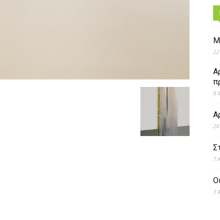
Μ
22
Α
π
8 
Α
28
Σ
7 
Ο
3 