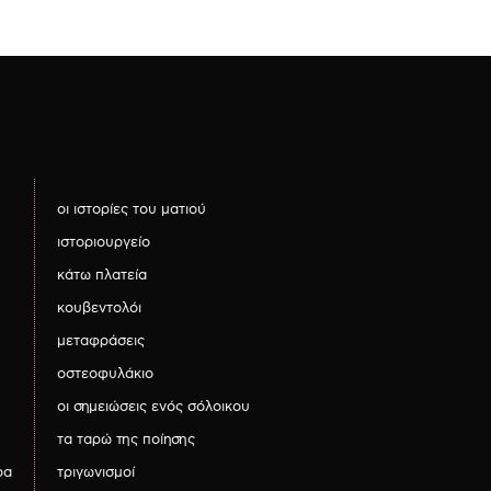
οι ιστορίες του ματιού
ιστοριουργείο
κάτω πλατεία
κουβεντολόι
μεταφράσεις
οστεοφυλάκιο
οι σημειώσεις ενός σόλοικου
τα ταρώ της ποίησης
ρα
τριγωνισμοί