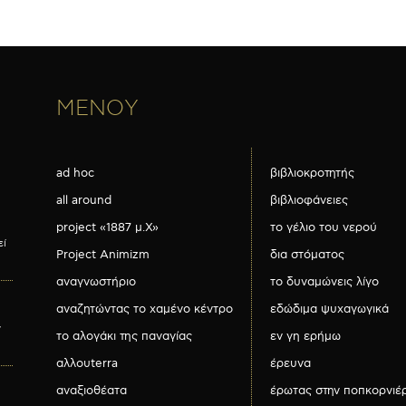
ΜΕΝΟΥ
ad hoc
βιβλιοκροτητής
all around
βιβλιοφάνειες
project «1887 μ.Χ»
το γέλιο του νερού
εί
Project Animizm
δια στόματος
αναγνωστήριο
το δυναμώνεις λίγο
αναζητώντας το χαμένο κέντρο
εδώδιμα ψυχαγωγικά
ν
το αλογάκι της παναγίας
εν γη ερήμω
αλλουterra
έρευνα
αναξιοθέατα
έρωτας στην ποπκορνιέ