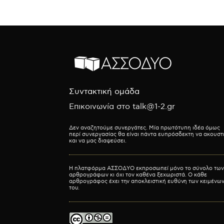
Συντακτική ομάδα
Επικοινωνία στο talk@1-2.gr
Δεν αναζητούμε συνεργάτες. Μία πρωτότυπη ιδέα όμως
περί συνεργασίας θα είναι πάντα ευπρόσδεκτη να ακουστ
και να μας διαψεύσει.
Η πλατφόρμα ΑΣΣΟΔΥΟ εκπροσωπεί μόνο το σύνολο των
αρθρογράφων κι όχι τον καθένα ξεχωριστά. Ο κάθε
αρθρογράφος έχει την αποκλειστική ευθύνη των κειμένω
του.