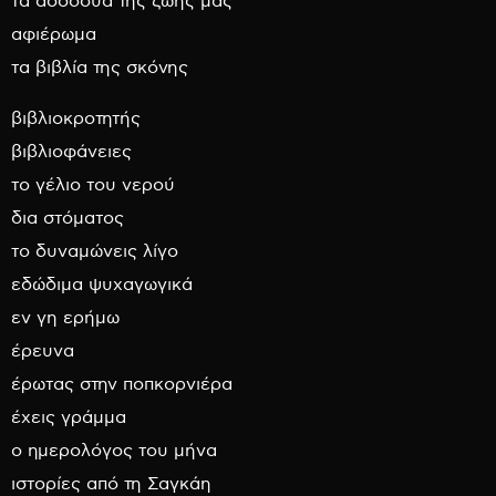
τα ασσόδυα της ζωής μας
αφιέρωμα
τα βιβλία της σκόνης
βιβλιοκροτητής
βιβλιοφάνειες
το γέλιο του νερού
δια στόματος
το δυναμώνεις λίγο
εδώδιμα ψυχαγωγικά
εν γη ερήμω
έρευνα
έρωτας στην ποπκορνιέρα
έχεις γράμμα
ο ημερολόγος του μήνα
ιστορίες από τη Σαγκάη