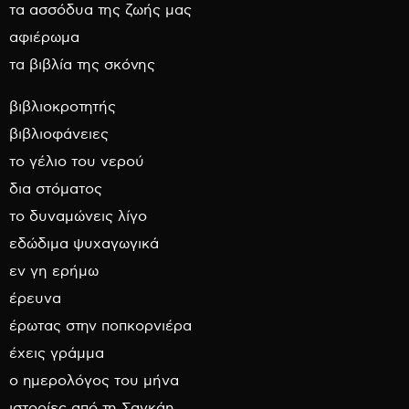
τα ασσόδυα της ζωής μας
αφιέρωμα
τα βιβλία της σκόνης
βιβλιοκροτητής
βιβλιοφάνειες
το γέλιο του νερού
δια στόματος
το δυναμώνεις λίγο
εδώδιμα ψυχαγωγικά
εν γη ερήμω
έρευνα
έρωτας στην ποπκορνιέρα
έχεις γράμμα
ο ημερολόγος του μήνα
ιστορίες από τη Σαγκάη