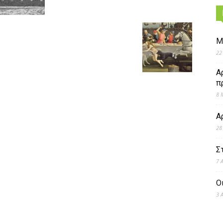
Μ
22
Α
π
8 
Α
28
Σ
7 
Ο
3 