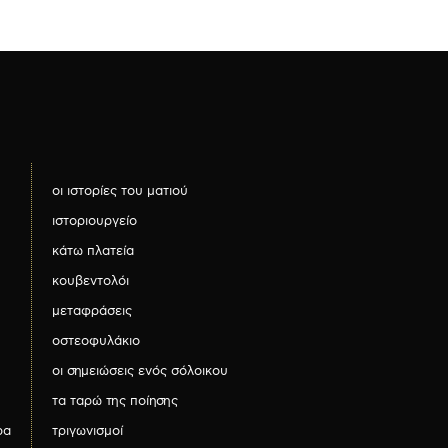
οι ιστορίες του ματιού
ιστοριουργείο
κάτω πλατεία
κουβεντολόι
μεταφράσεις
οστεοφυλάκιο
οι σημειώσεις ενός σόλοικου
τα ταρώ της ποίησης
ρα
τριγωνισμοί