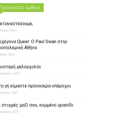
Πρόσφατα άρθρα
εταναστεύουμε;
 Μαΐου 2023
ρχέγονα Queer: O Paul Swan στην
ροπολεμική Αθήνα
Μαΐου 2023
ριστερή μελαγχολία
 Απριλίου 2023
τη γη είμαστε πρόσκαιρα υπέροχοι
Απριλίου 2023
ι στιγμές μαζί σου, κομμένο γρασίδι
Απριλίου 2023