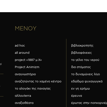
ΜΕΝΟΥ
ad hoc
βιβλιοκροτητής
all around
βιβλιοφάνειες
project «1887 μ.Χ»
το γέλιο του νερού
εί
Project Animizm
δια στόματος
αναγνωστήριο
το δυναμώνεις λίγο
αναζητώντας το χαμένο κέντρο
εδώδιμα ψυχαγωγικά
ν
το αλογάκι της παναγίας
εν γη ερήμω
αλλουterra
έρευνα
αναξιοθέατα
έρωτας στην ποπκορνιέ