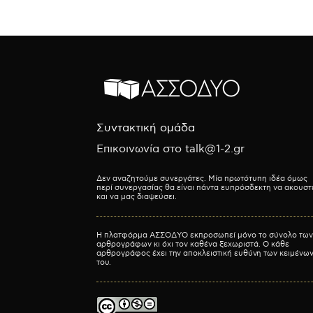
Συντακτική ομάδα
Επικοινωνία στο talk@1-2.gr
Δεν αναζητούμε συνεργάτες. Μία πρωτότυπη ιδέα όμως
περί συνεργασίας θα είναι πάντα ευπρόσδεκτη να ακουστ
και να μας διαψεύσει.
Η πλατφόρμα ΑΣΣΟΔΥΟ εκπροσωπεί μόνο το σύνολο των
αρθρογράφων κι όχι τον καθένα ξεχωριστά. Ο κάθε
αρθρογράφος έχει την αποκλειστική ευθύνη των κειμένω
του.