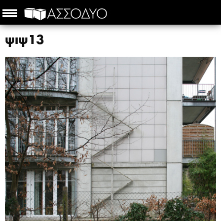
ψιψ13