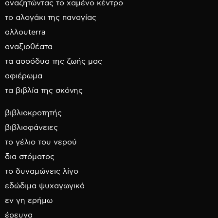
αναζητώντας το χαμένο κέντρο
το αλογάκι της παναγίας
αλλουterra
αναξιοθέατα
τα ασσόδυα της ζωής μας
αφιέρωμα
τα βιβλία της σκόνης
βιβλιοκροτητής
βιβλιοφάνειες
το γέλιο του νερού
δια στόματος
το δυναμώνεις λίγο
εδώδιμα ψυχαγωγικά
εν γη ερήμω
έρευνα