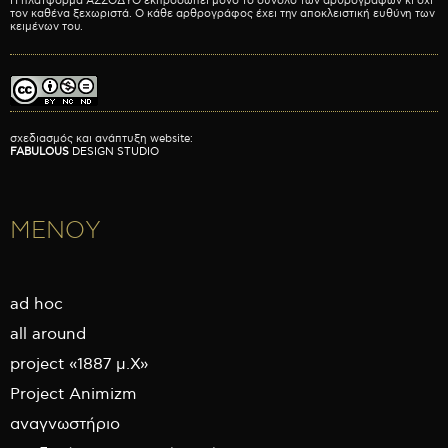
Η πλατφόρμα ΑΣΣΟΔΥΟ εκπροσωπεί μόνο το σύνολο των αρθρογράφων κι όχι
τον καθένα ξεχωριστά. Ο κάθε αρθρογράφος έχει την αποκλειστική ευθύνη των
κειμένων του.
σχεδιασμός και ανάπτυξη website:
FABULOUS
DESIGN STUDIO
ΜΕΝΟΥ
ad hoc
all around
project «1887 μ.Χ»
Project Animizm
αναγνωστήριο