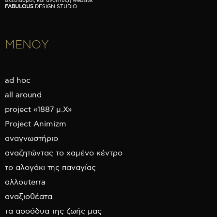
σχεδιασμός και ανάπτυξη website:
FABULOUS
DESIGN STUDIO
ΜΕΝΟΥ
ad hoc
all around
project «1887 μ.Χ»
Project Animizm
αναγνωστήριο
αναζητώντας το χαμένο κέντρο
το αλογάκι της παναγίας
αλλουterra
αναξιοθέατα
τα ασσόδυα της ζωής μας