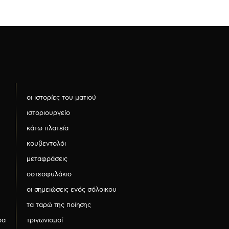
οι ιστορίες του ματιού
ιστοριουργείο
κάτω πλατεία
κουβεντολόι
μεταφράσεις
οστεοφυλάκιο
οι σημειώσεις ενός σόλοικου
τα ταρώ της ποίησης
ρα
τριγωνισμοί