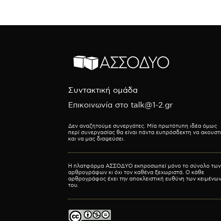
Συντακτική ομάδα
Επικοινωνία στο talk@1-2.gr
Δεν αναζητούμε συνεργάτες. Μία πρωτότυπη ιδέα όμως
περί συνεργασίας θα είναι πάντα ευπρόσδεκτη να ακουστ
και να μας διαψεύσει.
Η πλατφόρμα ΑΣΣΟΔΥΟ εκπροσωπεί μόνο το σύνολο των
αρθρογράφων κι όχι τον καθένα ξεχωριστά. Ο κάθε
αρθρογράφος έχει την αποκλειστική ευθύνη των κειμένω
του.