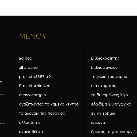
ΜΕΝΟΥ
ad hoc
βιβλιοκροτητής
all around
βιβλιοφάνειες
project «1887 μ.Χ»
το γέλιο του νερού
εί
Project Animizm
δια στόματος
αναγνωστήριο
το δυναμώνεις λίγο
αναζητώντας το χαμένο κέντρο
εδώδιμα ψυχαγωγικά
ν
το αλογάκι της παναγίας
εν γη ερήμω
αλλουterra
έρευνα
αναξιοθέατα
έρωτας στην ποπκορνιέ