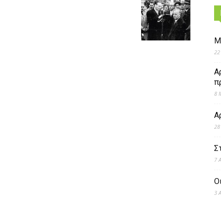
Μ
22
Α
π
8 
Α
28
Σ
7 
Ο
3 