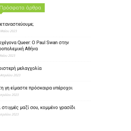
Πρόσφατα άρθρα
εταναστεύουμε;
 Μαΐου 2023
ρχέγονα Queer: O Paul Swan στην
ροπολεμική Αθήνα
Μαΐου 2023
ριστερή μελαγχολία
 Απριλίου 2023
τη γη είμαστε πρόσκαιρα υπέροχοι
Απριλίου 2023
ι στιγμές μαζί σου, κομμένο γρασίδι
Απριλίου 2023