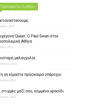
Πρόσφατα άρθρα
εταναστεύουμε;
 Μαΐου 2023
ρχέγονα Queer: O Paul Swan στην
ροπολεμική Αθήνα
Μαΐου 2023
ριστερή μελαγχολία
 Απριλίου 2023
τη γη είμαστε πρόσκαιρα υπέροχοι
Απριλίου 2023
ι στιγμές μαζί σου, κομμένο γρασίδι
Απριλίου 2023