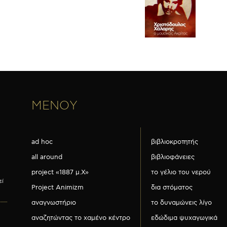
ΜΕΝΟΥ
ad hoc
βιβλιοκροτητής
all around
βιβλιοφάνειες
project «1887 μ.Χ»
το γέλιο του νερού
εί
Project Animizm
δια στόματος
αναγνωστήριο
το δυναμώνεις λίγο
αναζητώντας το χαμένο κέντρο
εδώδιμα ψυχαγωγικά