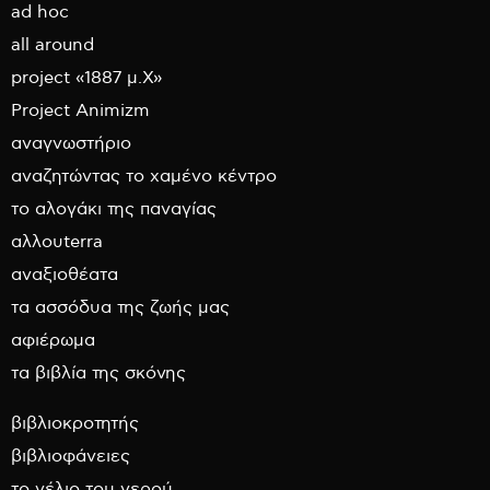
ad hoc
all around
project «1887 μ.Χ»
Project Animizm
αναγνωστήριο
αναζητώντας το χαμένο κέντρο
το αλογάκι της παναγίας
αλλουterra
αναξιοθέατα
τα ασσόδυα της ζωής μας
αφιέρωμα
τα βιβλία της σκόνης
βιβλιοκροτητής
βιβλιοφάνειες
το γέλιο του νερού