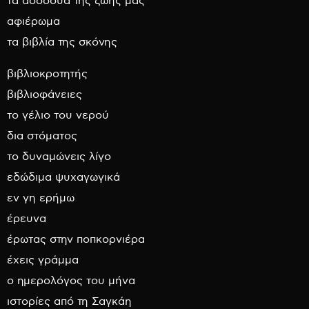
τα ασσόδυα της ζωής μας
αφιέρωμα
τα βιβλία της σκόνης
βιβλιοκροτητής
βιβλιοφάνειες
το γέλιο του νερού
δια στόματος
το δυναμώνεις λίγο
εδώδιμα ψυχαγωγικά
εν γη ερήμω
έρευνα
έρωτας στην ποπκορνιέρα
έχεις γράμμα
ο ημερολόγος του μήνα
ιστορίες από τη Σαγκάη