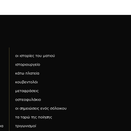
οι ιστορίες του ματιού
ιστοριουργείο
κάτω πλατεία
κουβεντολόι
μεταφράσεις
οστεοφυλάκιο
οι σημειώσεις ενός σόλοικου
τα ταρώ της ποίησης
ρα
τριγωνισμοί