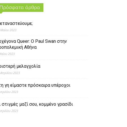
Πρόσφατα άρθρα
εταναστεύουμε;
 Μαΐου 2023
ρχέγονα Queer: O Paul Swan στην
ροπολεμική Αθήνα
Μαΐου 2023
ριστερή μελαγχολία
 Απριλίου 2023
τη γη είμαστε πρόσκαιρα υπέροχοι
Απριλίου 2023
ι στιγμές μαζί σου, κομμένο γρασίδι
Απριλίου 2023