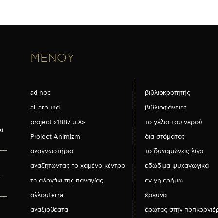
ΜΕΝΟΥ
ad hoc
βιβλιοκροτητής
all around
βιβλιοφάνειες
project «1887 μ.Χ»
το γέλιο του νερού
εί
Project Animizm
δια στόματος
αναγνωστήριο
το δυναμώνεις λίγο
αναζητώντας το χαμένο κέντρο
εδώδιμα ψυχαγωγικά
ν
το αλογάκι της παναγίας
εν γη ερήμω
αλλουterra
έρευνα
αναξιοθέατα
έρωτας στην ποπκορνιέ