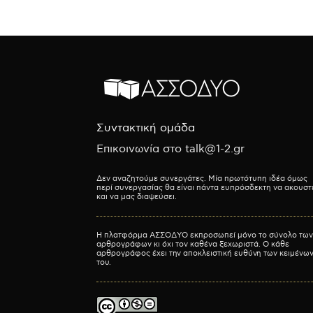
Συντακτική ομάδα
Επικοινωνία στο talk@1-2.gr
Δεν αναζητούμε συνεργάτες. Μία πρωτότυπη ιδέα όμως
περί συνεργασίας θα είναι πάντα ευπρόσδεκτη να ακουστ
και να μας διαψεύσει.
Η πλατφόρμα ΑΣΣΟΔΥΟ εκπροσωπεί μόνο το σύνολο των
αρθρογράφων κι όχι τον καθένα ξεχωριστά. Ο κάθε
αρθρογράφος έχει την αποκλειστική ευθύνη των κειμένω
του.